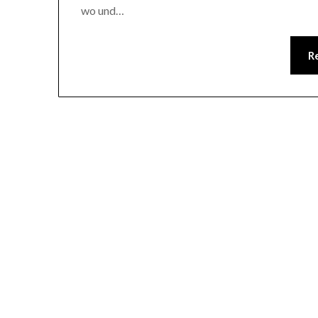
wo und…
R